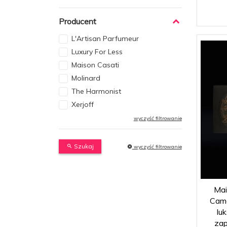
Producent
L'Artisan Parfumeur
Luxury For Less
Maison Casati
Molinard
The Harmonist
Xerjoff
wyczyść filtrowanie
Szukaj
wyczyść filtrowanie
Mai
Came
lu
za