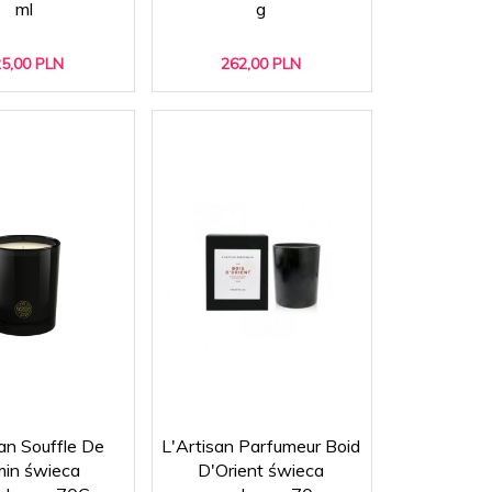
ml
g
5,
00
PLN
262,
00
PLN
an Souffle De
L'Artisan Parfumeur Boid
min świeca
D'Orient świeca