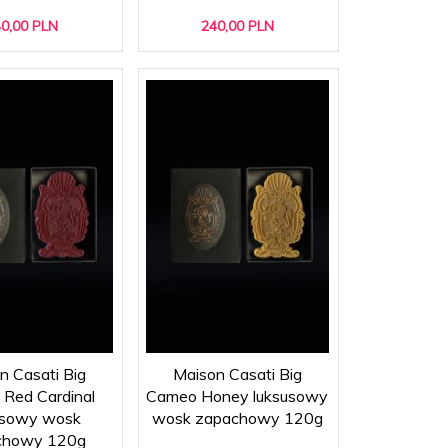
0,
00
PLN
240,
00
PLN
n Casati Big
Maison Casati Big
Red Cardinal
Cameo Honey luksusowy
usowy wosk
wosk zapachowy 120g
chowy 120g