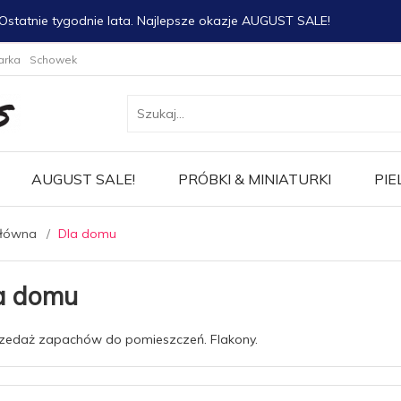
Ostatnie tygodnie lata. Najlepsze okazje AUGUST SALE!
arka
Schowek
AUGUST SALE!
PRÓBKI & MINIATURKI
PIE
główna
Dla domu
a domu
edaż zapachów do pomieszczeń. Flakony.