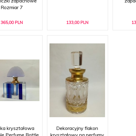
iczki zapachowe
zapa
Rozmiar 7
365,
00
PLN
133,
00
PLN
13
lka kryształowa
Dekoracyjny flakon
ble Perfume Bottle
kryształowy na perfumy