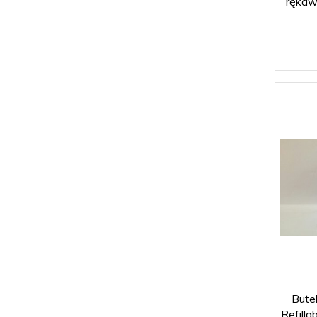
rękaw
Bute
Refilla