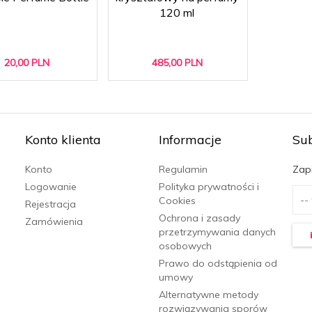
120 ml
20,
00
PLN
485,
00
PLN
Konto klienta
Informacje
Su
Konto
Regulamin
Zapi
Logowanie
Polityka prywatności i
Cookies
Rejestracja
Ochrona i zasady
Zamówienia
przetrzymywania danych
osobowych
Prawo do odstąpienia od
umowy
Alternatywne metody
rozwiązywania sporów