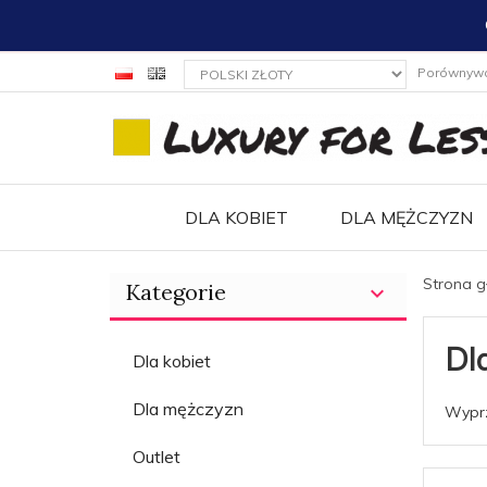
currency_h
Porównyw
DLA KOBIET
DLA MĘŻCZYZN
Strona 
Kategorie
Dl
Dla kobiet
Dla mężczyzn
Wyprz
Outlet