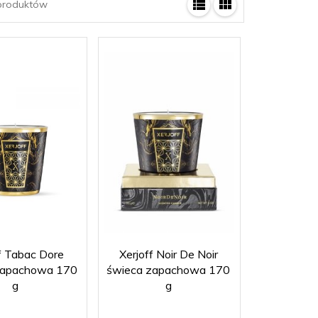
roduktów
f Tabac Dore
Xerjoff Noir De Noir
zapachowa 170
świeca zapachowa 170
g
g