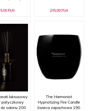
5,
00
PLN
235,
00
PLN
asati luksusowy
The Harmonist
r patyczkowy
Hypnotizing Fire Candle
 do salonu 200
świeca zapachowa 190