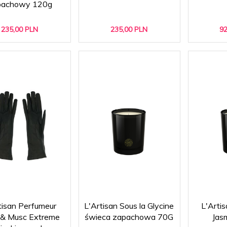
pachowy 120g
235,
00
PLN
235,
00
PLN
92
tisan Perfumeur
L'Artisan Sous la Glycine
L'Artis
 & Musc Extreme
świeca zapachowa 70G
Jas