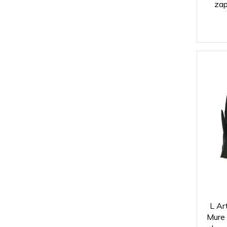
za
L Ar
Mure