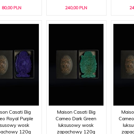
80,
00
PLN
240,
00
PLN
24
son Casati Big
Maison Casati Big
Maiso
o Royal Purple
Cameo Dark Green
Cameo 
ksusowy wosk
luksusowy wosk
luks
pachowy 120g
zapachowy 120g
zapa