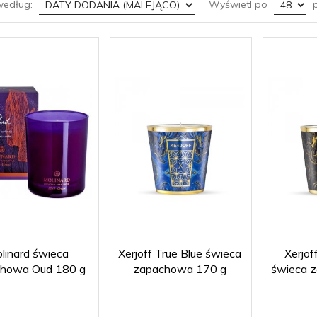
sort
pop
według:
Wyświetl po
p
linard świeca
Xerjoff True Blue świeca
Xerjof
howa Oud 180 g
zapachowa 170 g
świeca 