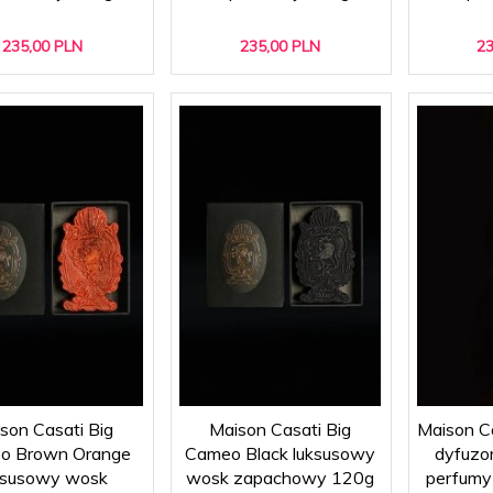
235,
00
PLN
235,
00
PLN
23
son Casati Big
Maison Casati Big
Maison C
o Brown Orange
Cameo Black luksusowy
dyfuzo
ksusowy wosk
wosk zapachowy 120g
perfumy