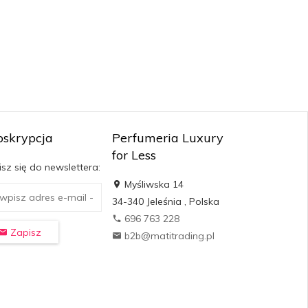
bskrypcja
Perfumeria Luxury
for Less
sz się do newslettera:
Myśliwska 14
34-340
Jeleśnia
,
Polska
696 763 228
Zapisz
b2b@matitrading.pl