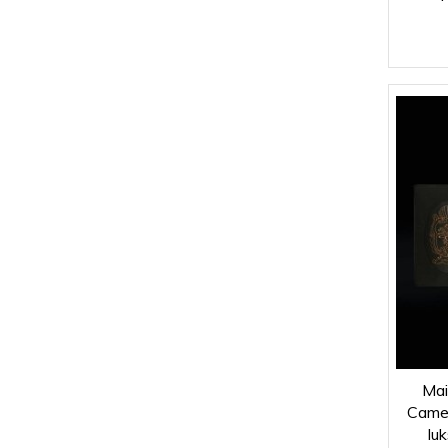
Mai
Came
lu