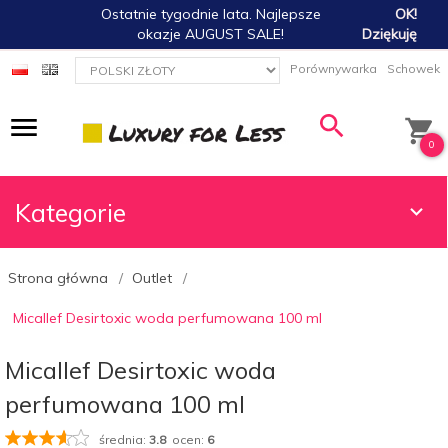
Ostatnie tygodnie lata. Najlepsze
OK!
okazje AUGUST SALE!
Dziękuję
currency_h
Porównywarka
Schowek
0
Kategorie
Strona główna
Outlet
Micallef Desirtoxic woda perfumowana 100 ml
Micallef Desirtoxic woda
perfumowana 100 ml
średnia:
3.8
ocen:
6