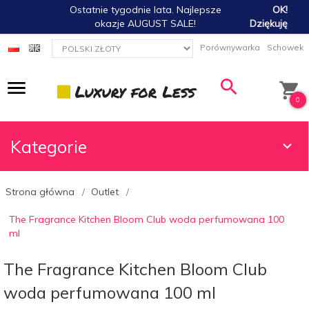
Ostatnie tygodnie lata. Najlepsze
OK!
okazje AUGUST SALE!
Dziękuję
currency_h
Porównywarka
Schowek
0
Kategorie
Strona główna
Outlet
The Fragrance Kitchen Bloom Club woda perfumowana 100
ml
The Fragrance Kitchen Bloom Club
woda perfumowana 100 ml