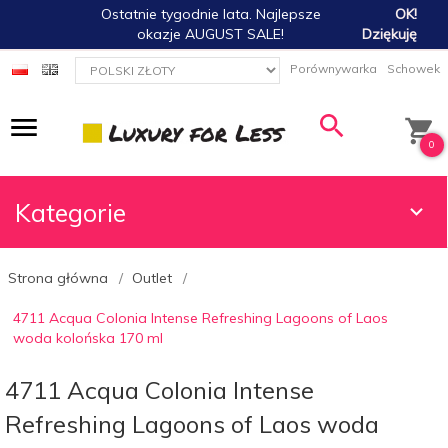
Ostatnie tygodnie lata. Najlepsze
OK!
okazje AUGUST SALE!
Dziękuję
currency_h
Porównywarka
Schowek
0
Kategorie
Strona główna
Outlet
4711 Acqua Colonia Intense Refreshing Lagoons of Laos
woda kolońska 170 ml
4711 Acqua Colonia Intense
Refreshing Lagoons of Laos woda