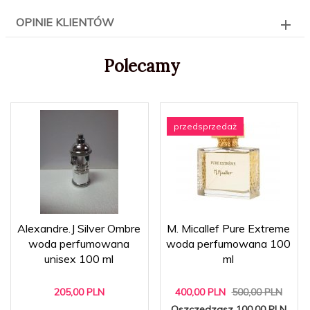
OPINIE KLIENTÓW
Polecamy
przedsprzedaż
Alexandre.J Silver Ombre
M. Micallef Pure Extreme
woda perfumowana
woda perfumowana 100
unisex 100 ml
ml
205,
00
PLN
400,
00
PLN
500,00 PLN
Oszczędzasz 100.00 PLN