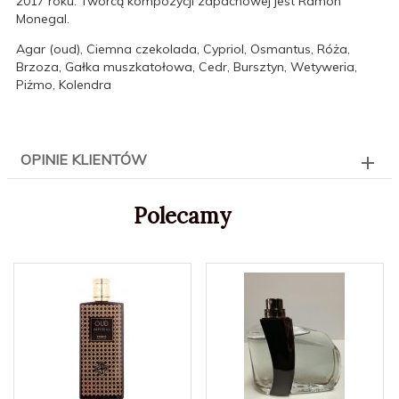
2017 roku. Twórcą kompozycji zapachowej jest Ramon
Monegal.
Agar (oud), Ciemna czekolada, Cypriol, Osmantus, Róża,
Brzoza, Gałka muszkatołowa, Cedr, Bursztyn, Wetyweria,
Piżmo, Kolendra
OPINIE KLIENTÓW
Polecamy