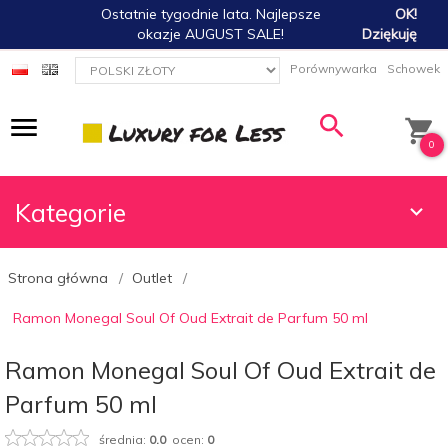
Ostatnie tygodnie lata. Najlepsze
OK!
okazje AUGUST SALE!
Dziękuję
currency_h
Porównywarka
Schowek
0
Kategorie
Strona główna
Outlet
Ramon Monegal Soul Of Oud Extrait de Parfum 50 ml
Ramon Monegal Soul Of Oud Extrait de
Parfum 50 ml
średnia:
0.0
ocen:
0