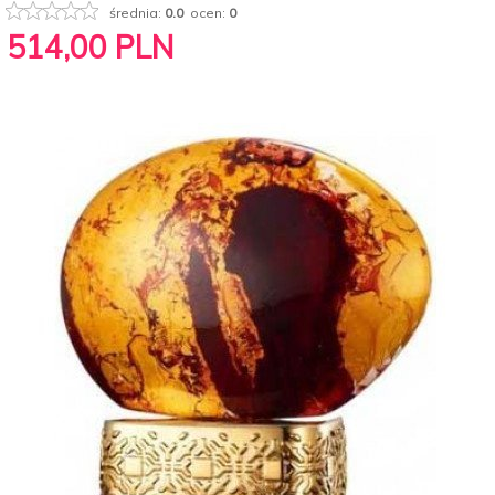
średnia:
0.0
ocen:
0
514,
00
PLN