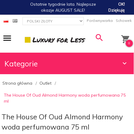
Ostatnie tygodnie lata. Najlepsze
OK!
okazje AUGUST SALE!
Dziękuję
currency_h
Porównywarka
Schowek
0
Kategorie
Strona główna
Outlet
The House Of Oud Almond Harmony woda perfumowana 75
ml
The House Of Oud Almond Harmony
woda perfumowana 75 ml