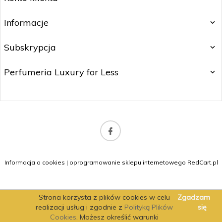
Informacje
Subskrypcja
Perfumeria Luxury for Less
b2b@matitrading.pl
Informacja o cookies
|
oprogramowanie sklepu internetowego
RedCart.pl
Strona korzysta z plików cookies w celu
Zgadzam
realizacji usług i zgodnie z
Polityką Plików
się
Cookies
. Możesz określić warunki