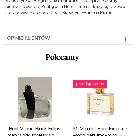
Mandarynka i Bergamotka; nutami serca są Irys, Czarny
pieprz, Lawenda, Petitgrain i Neroli; nutami bazy są Drzewo
sandałowe, Kadzidło, Cedr, Bursztyn, Wanilia i Piżmo.
OPINIE KLIENTÓW
Polecamy
przedsprzedaż
Breil Milano Black Eclips
M. Micallef Pure Extreme
men woda toaletowa 50
woda perfumowana 100