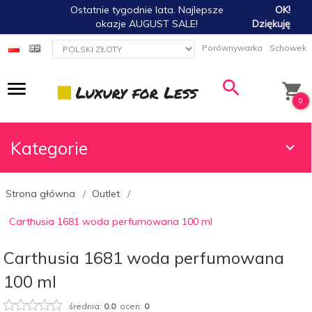
Ostatnie tygodnie lata. Najlepsze
OK!
okazje AUGUST SALE!
Dziękuję
currency_h
Porównywarka
Schowek
0
Kategorie
Strona główna
Outlet
Carthusia 1681 woda perfumowana 100 ml
Carthusia 1681 woda perfumowana
100 ml
średnia:
0.0
ocen:
0