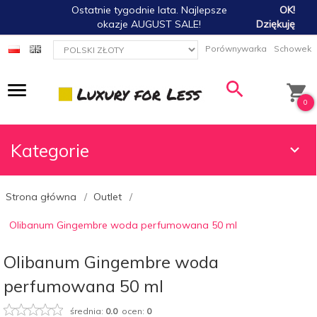
Ostatnie tygodnie lata. Najlepsze
OK!
okazje AUGUST SALE!
Dziękuję
currency_h
Porównywarka
Schowek
0
Kategorie
Strona główna
Outlet
Olibanum Gingembre woda perfumowana 50 ml
Olibanum Gingembre woda
perfumowana 50 ml
średnia:
0.0
ocen:
0