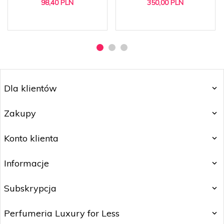
98,
40
PLN
350,
00
PLN
Dla klientów
Zakupy
Konto klienta
Informacje
Subskrypcja
Perfumeria Luxury for Less