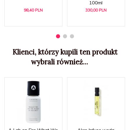
100ml
98,
40
PLN
330,
00
PLN
Klienci, którzy kupili ten produkt
wybrali również...
A Lab on Fire What We
Akro Infuse woda