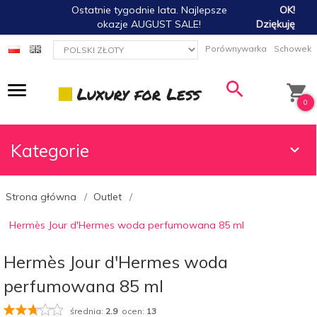
Ostatnie tygodnie lata. Najlepsze
OK!
okazje AUGUST SALE!
Dziękuję
currency_h
Porównywarka
Schowek
0
Kategorie
Strona główna
Outlet
Hermès Jour d'Hermes woda perfumowana 85 ml
Hermès Jour d'Hermes woda
perfumowana 85 ml
średnia:
2.9
ocen:
13