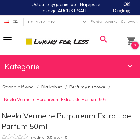
Ostatnie tygodnie lata. Najlepsze
OK!
okazje AUGUST SALE!
Dziękuję
currency_h
Porównywarka
Schowek
0
Kategorie
Strona główna
Dla kobiet
Perfumy niszowe
Neela Vermeire Purpureum Extrait de Parfum 50ml
Neela Vermeire Purpureum Extrait de
Parfum 50ml
średnia:
0.0
ocen:
0