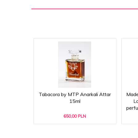
Tabacora by MTP Anarkali Attar
Made 
15ml
L
perf
650,
00
PLN