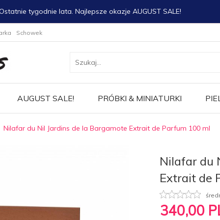
Ostatnie tygodnie lata. Najlepsze okazje AUGUST SALE!
arka
Schowek
AUGUST SALE!
PRÓBKI & MINIATURKI
PIE
Nilafar du Nil Jardins de la Bargamote Extrait de Parfum 100 ml
Nilafar du 
Extrait de
śred
340,
00
P