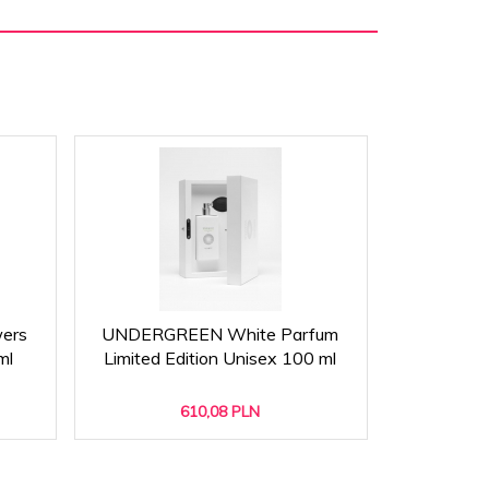
wers
UNDERGREEN White Parfum
FRIENDLY
ml
Limited Edition Unisex 100 ml
kobiet
per
610,
08
PLN