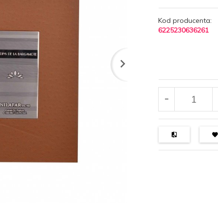
Kod producenta:
6225230636261