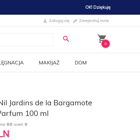
OK! Dziękuję
Zaloguj się
Zarejestruj mnie
0
LĘGNACJA
MAKIJAŻ
DOM
Nil Jardins de la Bargamote
 Parfum 100 ml
nia:
0.0
ocen:
0
LN