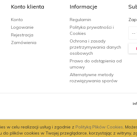
Konto klienta
Informacje
Su
Konto
Regulamin
Zapi
Logowanie
Polityka prywatności i
Cookies
Rejestracja
Ochrona i zasady
Zamówienia
przetrzymywania danych
osobowych
Prawo do odstąpienia od
umowy
Alternatywne metody
rozwiązywania sporów
In
es w celu realizacji usług i zgodnie z
Polityką Plików Cookies
. Może
 do plików cookies w Twojej przeglądarce,
korzystając z witryny, z