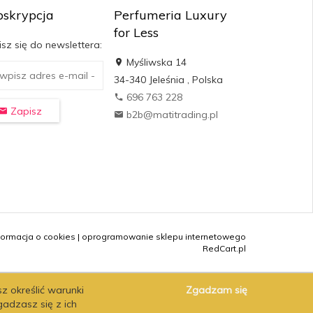
bskrypcja
Perfumeria Luxury
for Less
sz się do newslettera:
Myśliwska 14
34-340
Jeleśnia
,
Polska
696 763 228
Zapisz
b2b@matitrading.pl
formacja o cookies
|
oprogramowanie sklepu internetowego
RedCart.pl
sz określić warunki
Zgadzam się
gadzasz się z ich