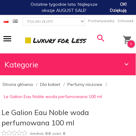
Ostatnie tygodnie lata. Najlepsze
OK!
okazje AUGUST SALE!
Dziękuję
currency_h
Porównywarka
Schowek
0
Kategorie
Strona główna
Dla kobiet
Perfumy niszowe
Le Galion Eau Noble woda perfumowana 100 ml
Le Galion Eau Noble woda
perfumowana 100 ml
średnia:
0.0
ocen:
0