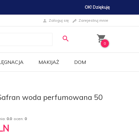
OK! Dziękuję
Zaloguj się
Zarejestruj mnie
0
LĘGNACJA
MAKIJAŻ
DOM
Safran woda perfumowana 50
nia:
0.0
ocen:
0
LN