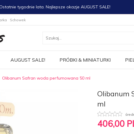
Ostatnie tygodnie lata. Najlepsze okazje AUGUST SALE!
arka
Schowek
AUGUST SALE!
PRÓBKI & MINIATURKI
PIE
Olibanum Safran woda perfumowana 50 ml
Olibanum 
ml
śred
406,
00
P