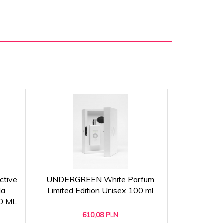
ctive
UNDERGREEN White Parfum
M.Micalle
da
Limited Edition Unisex 100 ml
woda p
00 ML
610,
08
PLN