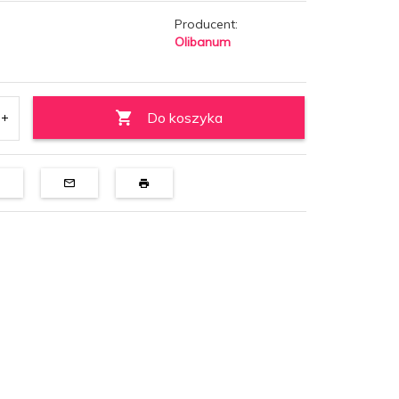
Producent:
Olibanum
Do koszyka