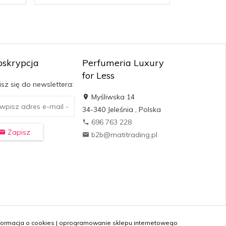
bskrypcja
Perfumeria Luxury
for Less
sz się do newslettera:
Myśliwska 14
34-340
Jeleśnia
,
Polska
696 763 228
Zapisz
b2b@matitrading.pl
formacja o cookies
|
oprogramowanie sklepu internetowego