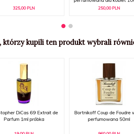
325,
00
PLN
250,
00
PLN
, którzy kupili ten produkt wybrali równie
stopher DiCas 69 Extrait de
Bortnikoff Coup de Foudre
Parfum 1ml próbka
perfumowana 50ml
19,
00
PLN
960,
00
PLN