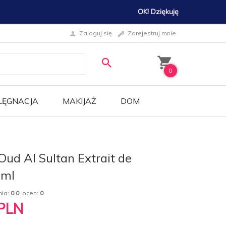
OK! Dziękuję
Zaloguj się
Zarejestruj mnie
0
LĘGNACJA
MAKIJAŻ
DOM
Oud Al Sultan Extrait de
 ml
nia:
0.0
ocen:
0
PLN