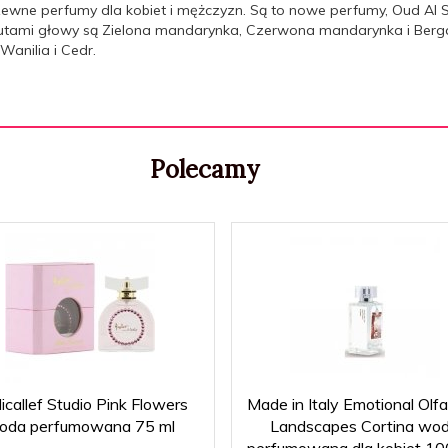
drzewne perfumy dla kobiet i mężczyzn. Są to nowe perfumy, Oud Al
Nutami głowy są Zielona mandarynka, Czerwona mandarynka i Berga
anilia i Cedr.
Polecamy
callef Studio Pink Flowers
Made in Italy Emotional Olfa
oda perfumowana 75 ml
Landscapes Cortina wo
perfumowana dla kobiet 1