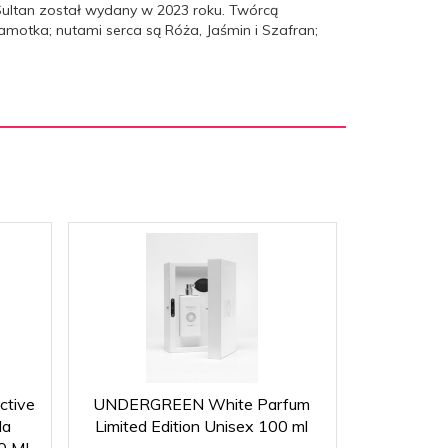
 Sultan został wydany w 2023 roku. Twórcą
motka; nutami serca są Róża, Jaśmin i Szafran;
ctive
UNDERGREEN White Parfum
FRIENDLY
da
Limited Edition Unisex 100 ml
kobiet
00 ML
per