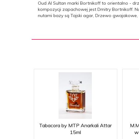
Oud Al Sultan marki Bortnikoff to orientalno - 
kompozycji zapachowej jest Dmitry Bortnikoff. 
nutami bazy są Tajski agar, Drzewo gwajakowe, W
Tabacora by MTP Anarkali Attar
M.Mi
15ml
w