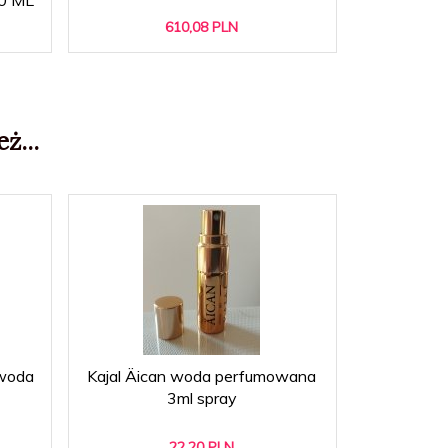
610,
08
PLN
ż...
 woda
Kajal Äican woda perfumowana
3ml spray
22,
20
PLN