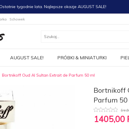
Ostatnie tygodnie lata. Najlepsze okazje AUGUST SALE!
arka
Schowek
AUGUST SALE!
PRÓBKI & MINIATURKI
PIE
Bortnikoff Oud Al Sultan Extrait de Parfum 50 ml
Bortnikoff 
Parfum 50
śred
1405,
00