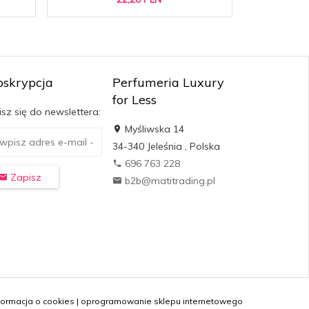
bskrypcja
Perfumeria Luxury
for Less
sz się do newslettera:
Myśliwska 14
34-340
Jeleśnia
,
Polska
696 763 228
Zapisz
b2b@matitrading.pl
formacja o cookies
|
oprogramowanie sklepu internetowego