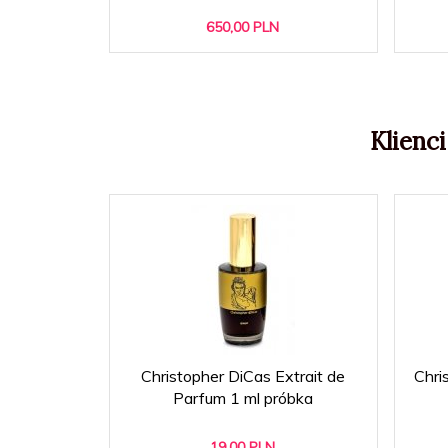
650,
00
PLN
Klienci
Christopher DiCas Extrait de
Chri
Parfum 1 ml próbka
19,
00
PLN