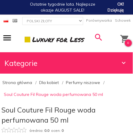
Ostatnie tygodnie lata. Najlepsze
OK!
okazje AUGUST SALE!
Dziękuję
currency_h
Porównywarka
Schowek
0
Kategorie
Strona główna
Dla kobiet
Perfumy niszowe
Soul Couture Fil Rouge woda perfumowana 50 ml
Soul Couture Fil Rouge woda
perfumowana 50 ml
średnia:
0.0
ocen:
0