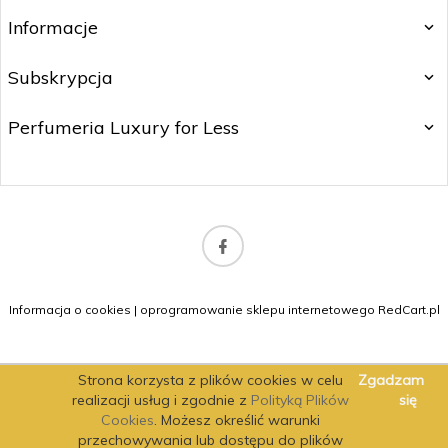
Informacje
Subskrypcja
Perfumeria Luxury for Less
b2b@matitrading.pl
Informacja o cookies
|
oprogramowanie sklepu internetowego
RedCart.pl
Strona korzysta z plików cookies w celu
Zgadzam
realizacji usług i zgodnie z
Polityką Plików
się
Cookies
. Możesz określić warunki
przechowywania lub dostępu do plików