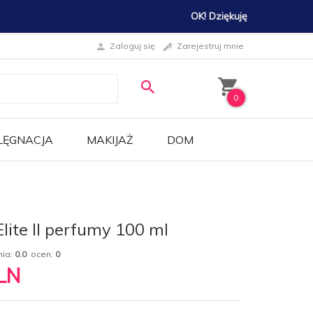
OK! Dziękuję
Zaloguj się
Zarejestruj mnie
0
LĘGNACJA
MAKIJAŻ
DOM
lite II perfumy 100 ml
nia:
0.0
ocen:
0
LN