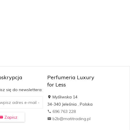
bskrypcja
Perfumeria Luxury
for Less
sz się do newslettera:
Myśliwska 14
34-340
Jeleśnia
,
Polska
696 763 228
Zapisz
b2b@matitrading.pl