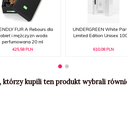
ENDLY FUR A Rebours dla
UNDERGREEN White Par
kobiet i mężczyzn woda
Limited Edition Unisex 10
perfumowana 20 ml
425,
58
PLN
610,
08
PLN
, którzy kupili ten produkt wybrali równie