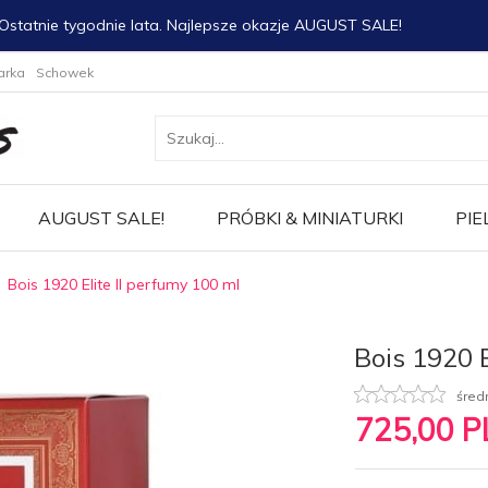
Ostatnie tygodnie lata. Najlepsze okazje AUGUST SALE!
arka
Schowek
AUGUST SALE!
PRÓBKI & MINIATURKI
PIE
Bois 1920 Elite II perfumy 100 ml
Bois 1920 E
śred
725,
00
P