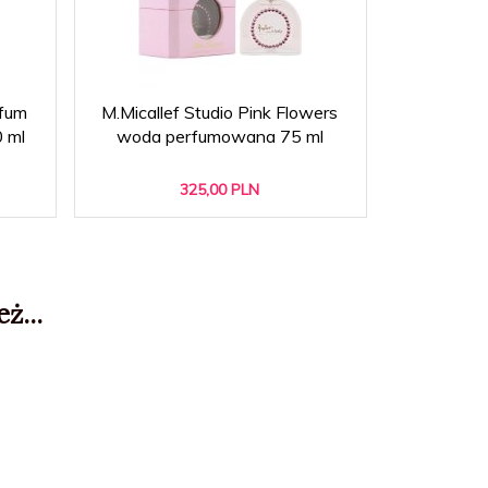
fum
M.Micallef Studio Pink Flowers
Tabacora b
0 ml
woda perfumowana 75 ml
325,
00
PLN
ż...