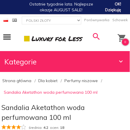
Ostatnie tygodnie lata. Najlepsze
OK!
okazje AUGUST SALE!
Dziękuję
currency_h
Porównywarka
Schowek
0
Kategorie
Strona główna
Dla kobiet
Perfumy niszowe
Sandalia Aketathon woda perfumowana 100 ml
Sandalia Aketathon woda
perfumowana 100 ml
średnia:
4.2
ocen:
18