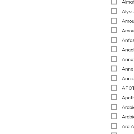
Alma
Alyss
Amou
Amou
Anfa
Ange
Anna
AnneM
Annic
APOT
Apot
Arabi
Arabi
Ard A