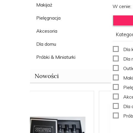
Makijaż
W cenie:
Pielęgnacja
Akcesoria
Kategor
Dla domu
Dla 
Próbki & Miniaturki
Dla
Outl
Nowości
Maki
Piel
Akce
Dla
Prób