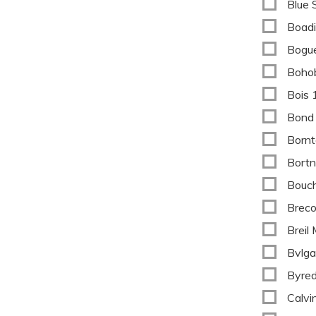
Blue 
Boadi
Bogu
Boho
Bois
Bond
Bornt
Bortn
Bouc
Breco
Breil
Bvlga
Byre
Calvi