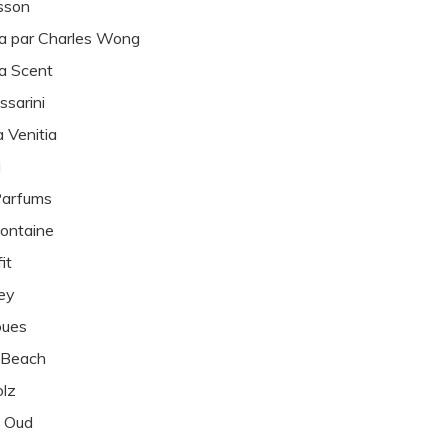
sson
a par Charles Wong
a Scent
ssarini
 Venitia
i
Parfums
fontaine
it
ey
oues
 Beach
olz
d Oud