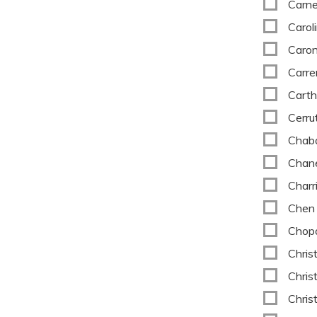
Carne
Carol
Caro
Carre
Carth
Cerrut
Chab
Chan
Charri
Chen
Chop
Chris
Chris
Chris