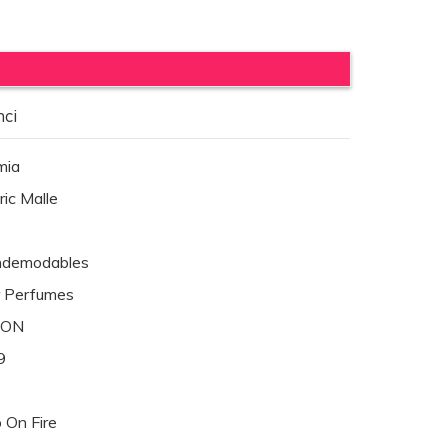
nci
mia
ric Malle
ndemodables
r Perfumes
BON
9
 On Fire