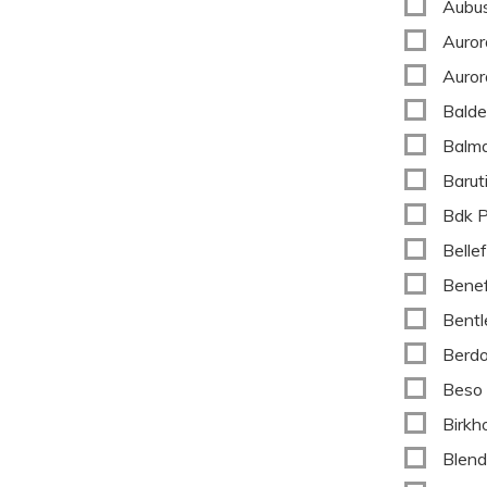
Aubu
Auror
Auror
Balde
Balma
Barut
Bdk 
Belle
Benef
Bentl
Berd
Beso
Birkh
Blen