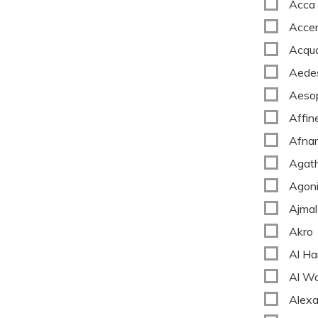
Acca
Acce
Acqua
Aede
Aeso
e'e Luxury Mashumaro
Unique'e Luxury Mangonifiscen
Affin
rait de Parfum 80 ml
Extrait de Parfum 80 ml
Afna
,
00
PLN
1030,00 PLN
766,
40
PLN
958,00 PLN
Agat
czędzasz 206.00 PLN
Oszczędzasz 191.60 PLN
Agoni
Ajmal
Akro
Al Ha
Al W
Alexa