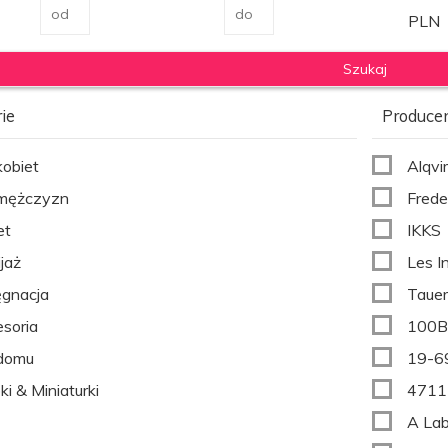
PLN
ie
Produce
kobiet
Alqvi
 mężczyzn
Frede
et
IKKS
jaż
Les I
ęgnacja
Taue
soria
100
 domu
19-6
ki & Miniaturki
4711
A Lab