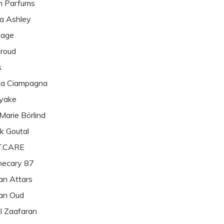
h Parfums
a Ashley
age
roud
s
la Ciampagna
yake
arie Börlind
k Goutal
.CARE
hecary 87
an Attars
an Oud
l Zaafaran