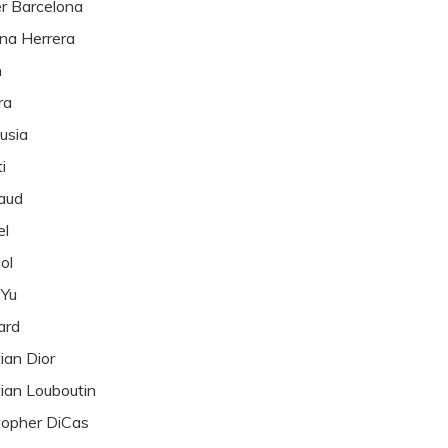
r Barcelona
ina Herrera
n
ra
usia
i
aud
el
ol
 Yu
ard
tian Dior
tian Louboutin
topher DiCas