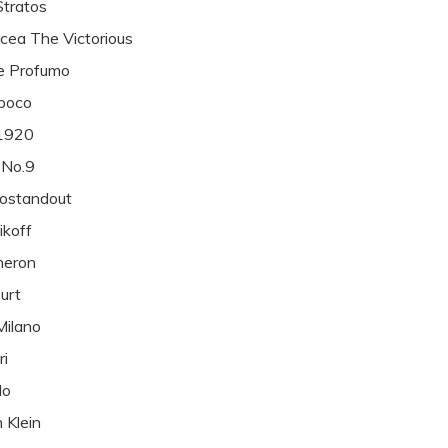
Stratos
cea The Victorious
e Profumo
boco
 1920
 No.9
ostandout
ikoff
heron
urt
 Milano
ri
do
n Klein