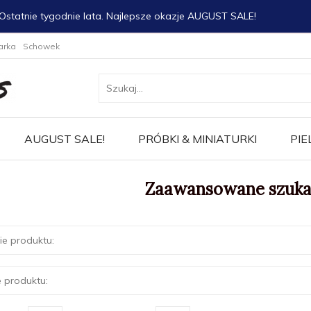
Ostatnie tygodnie lata. Najlepsze okazje AUGUST SALE!
arka
Schowek
AUGUST SALE!
PRÓBKI & MINIATURKI
PIE
Zaawansowane szuka