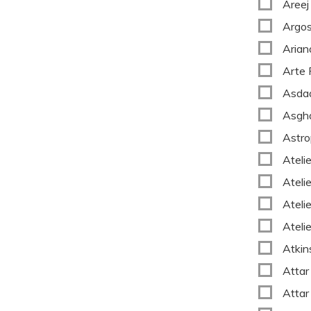
Areej
Argo
Arian
Arte 
Asda
Asgha
Astro
Ateli
Ateli
Ateli
Ateli
Atkin
Attar
Attar