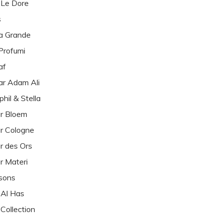
 Le Dore
s
a Grande
Profumi
af
r Adam Ali
phil & Stella
er Bloem
er Cologne
er des Ors
er Materi
sons
 Al Has
 Collection