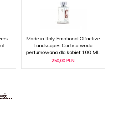
wers
Made in Italy Emotional Olfactive
UNDERGR
ml
Landscapes Cortina woda
Limited E
perfumowana dla kobiet 100 ML
250,
00
PLN
ż...