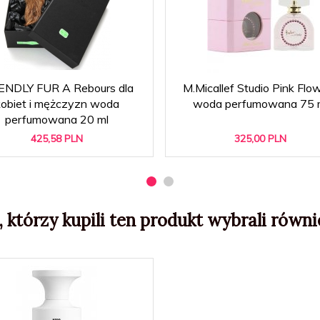
ENDLY FUR A Rebours dla
M.Micallef Studio Pink Flo
kobiet i mężczyzn woda
woda perfumowana 75 
perfumowana 20 ml
425,
58
PLN
325,
00
PLN
, którzy kupili ten produkt wybrali równie