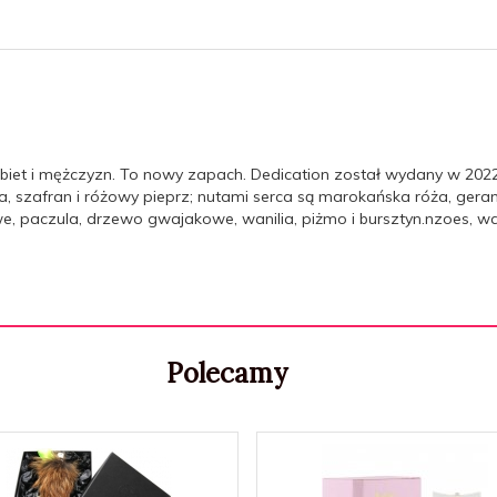
kobiet i mężczyzn. To nowy zapach. Dedication został wydany w 2022
, szafran i różowy pieprz; nutami serca są marokańska róża, gera
paczula, drzewo gwajakowe, wanilia, piżmo i bursztyn.nzoes, wani
Polecamy