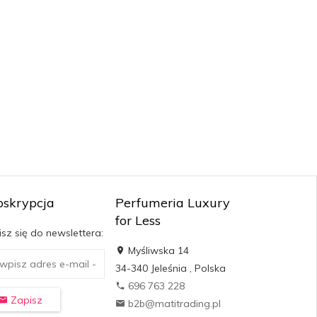
bskrypcja
Perfumeria Luxury
for Less
sz się do newslettera:
Myśliwska 14
34-340
Jeleśnia
,
Polska
696 763 228
Zapisz
b2b@matitrading.pl