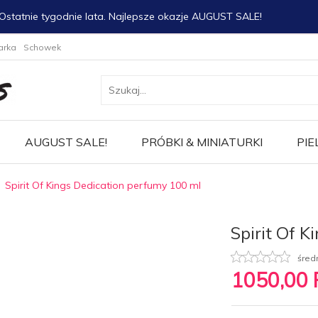
Ostatnie tygodnie lata. Najlepsze okazje AUGUST SALE!
arka
Schowek
AUGUST SALE!
PRÓBKI & MINIATURKI
PIE
Spirit Of Kings Dedication perfumy 100 ml
Spirit Of 
śred
1050,
00