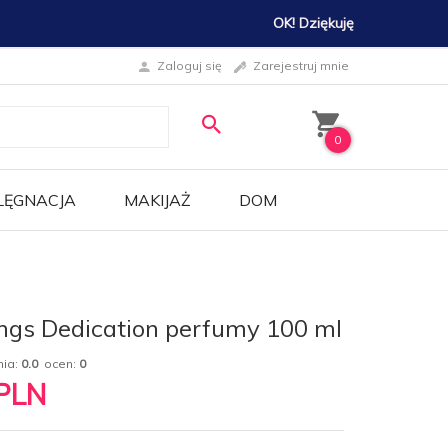
OK! Dziękuję
Zaloguj się
Zarejestruj mnie
0
LĘGNACJA
MAKIJAŻ
DOM
Kings Dedication perfumy 100 ml
nia:
0.0
ocen:
0
PLN