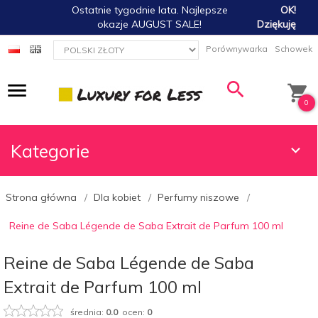
Ostatnie tygodnie lata. Najlepsze
OK!
okazje AUGUST SALE!
Dziękuję
currency_h
Porównywarka
Schowek
0
Kategorie
Strona główna
Dla kobiet
Perfumy niszowe
Reine de Saba Légende de Saba Extrait de Parfum 100 ml
Reine de Saba Légende de Saba
Extrait de Parfum 100 ml
średnia:
0.0
ocen:
0