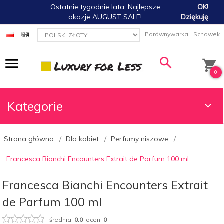
Ostatnie tygodnie lata. Najlepsze
OK!
okazje AUGUST SALE!
Dziękuję
currency_h
Porównywarka
Schowek
0
Kategorie
Strona główna
Dla kobiet
Perfumy niszowe
Francesca Bianchi Encounters Extrait de Parfum 100 ml
Francesca Bianchi Encounters Extrait
de Parfum 100 ml
średnia:
0.0
ocen:
0