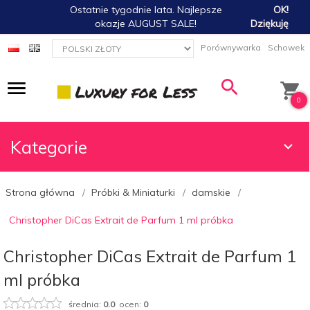
Ostatnie tygodnie lata. Najlepsze
OK!
okazje AUGUST SALE!
Dziękuję
currency_h
Porównywarka
Schowek
0
Kategorie
Strona główna
Próbki & Miniaturki
damskie
Christopher DiCas Extrait de Parfum 1 ml próbka
Christopher DiCas Extrait de Parfum 1
ml próbka
średnia:
0.0
ocen:
0