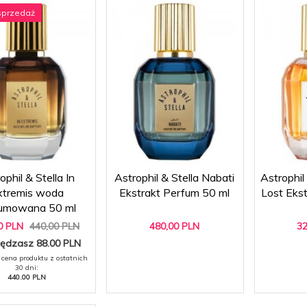
sprzedaż
ophil & Stella In
Astrophil & Stella Nabati
Astrophil
xtremis woda
Ekstrakt Perfum 50 ml
Lost Eks
fumowana 50 ml
0
PLN
440,00 PLN
480,
00
PLN
32
ędzasz 88.00 PLN
 cena produktu z ostatnich
30 dni:
440.00 PLN