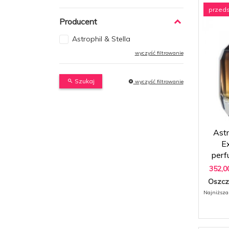
przed
Producent
Astrophil & Stella
wyczyść filtrowanie
Szukaj
wyczyść filtrowanie
Astr
E
per
352,
0
Oszcz
Najniższa