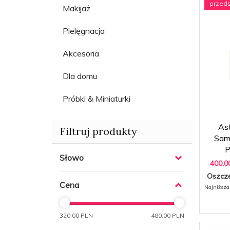
przed
Makijaż
Pielęgnacja
Akcesoria
Dla domu
Próbki & Miniaturki
Ast
Filtruj produkty
Samb
P
Słowo
400,
0
Oszcz
Cena
Najniższa
320.00 PLN
480.00 PLN