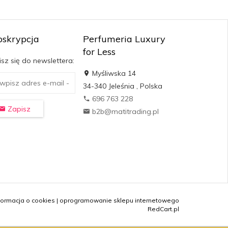
bskrypcja
Perfumeria Luxury
for Less
sz się do newslettera:
Myśliwska 14
34-340
Jeleśnia
,
Polska
696 763 228
Zapisz
b2b@matitrading.pl
formacja o cookies
|
oprogramowanie sklepu internetowego
RedCart.pl