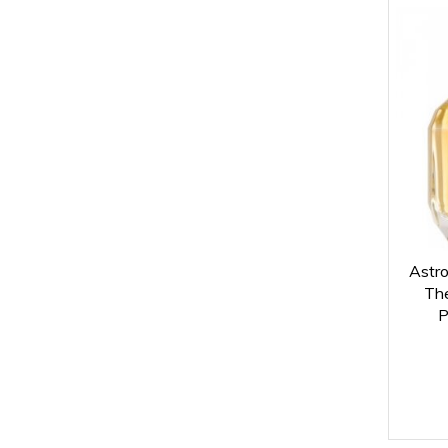
Astro
The
P