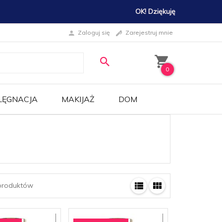
OK! Dziękuję
Zaloguj się
Zarejestruj mnie
0
LĘGNACJA
MAKIJAŻ
DOM
roduktów