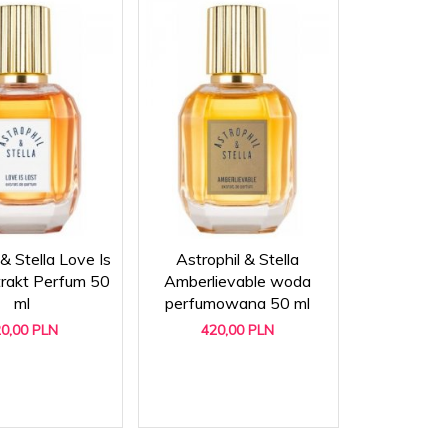
 & Stella Love Is
Astrophil & Stella
trakt Perfum 50
Amberlievable woda
ml
perfumowana 50 ml
0,
00
PLN
420,
00
PLN