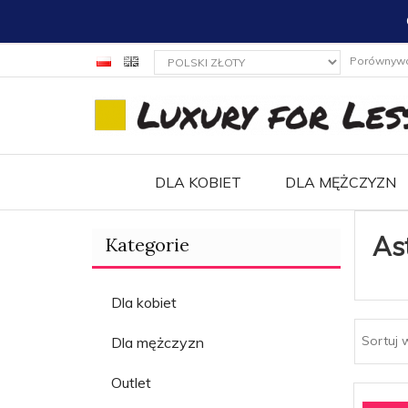
currency_h
Porównyw
DLA KOBIET
DLA MĘŻCZYZN
Ast
Kategorie
Dla kobiet
Sortuj 
Dla mężczyzn
Outlet