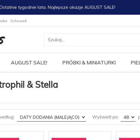
Ostatnie tygodnie lata. Najlepsze okazje AUGUST SALE!
arka
Schowek
AUGUST SALE!
PRÓBKI & MINIATURKI
PIE
rophil & Stella
sort
pop
według:
Wyświetl po
p