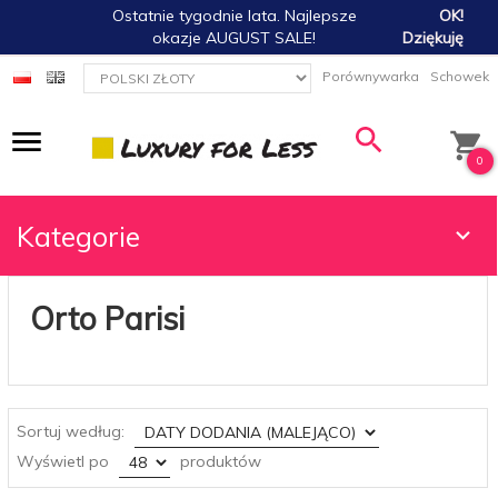
Ostatnie tygodnie lata. Najlepsze
OK!
okazje AUGUST SALE!
Dziękuję
currency_h
Porównywarka
Schowek
0
Kategorie
Orto Parisi
sort
Sortuj według:
pop
Wyświetl po
produktów